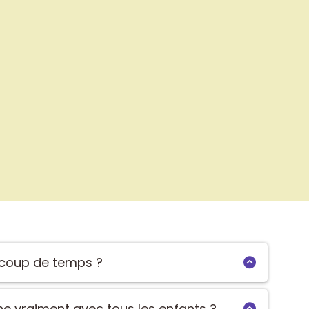
aucoup de temps ?
eures : chaque fiche se lit en 2 minutes et les outils
diatement dans le quotidien.
e vraiment avec tous les enfants ?