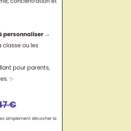
lme, concentration et
 à personnaliser
→
a classe ou les
illant pour parents,
es. ✨
47 €
uvez simplement décocher la