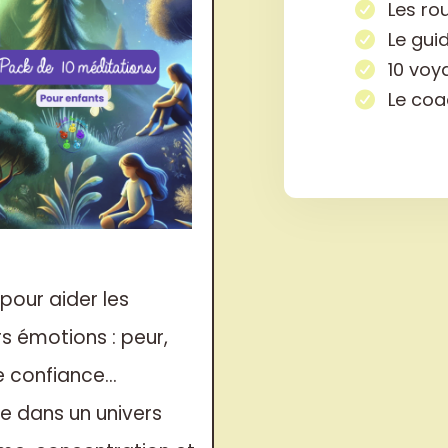
Les rou
Le gui
10 voy
Le coa
pour aider les
rs émotions : peur,
e confiance…
e dans un univers