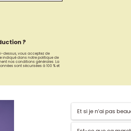
duction ?
 ci-dessus, vous acceptez de
 indiqué dans notre politique de
ment nos conditions générales. La
nnées sont sécurisées à 100 % et
Et si je n’ai pas be
Pas besoin d’y passer des h
peuvent être utilisés immé
Est-ce que ça march