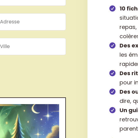
10 fic
situat
repas,
colères
Des ex
les ém
rapid
Des ri
pour i
Des ou
dire, q
Un gu
retrou
parent